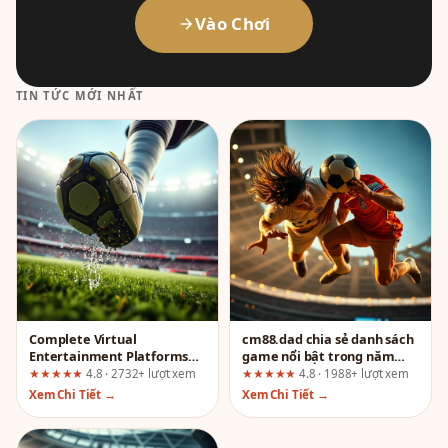
Vào Chơi
TIN TỨC MỚI NHẤT
Complete Virtual
cm88.dad chia sẻ danh sách
Entertainment Platforms
game nổi bật trong năm
with cm88.dad: A User
2026: những điều cần kiểm
★★★★★
4.8 · 2732+ lượt xem
★★★★★
4.8 · 1988+ lượt xem
Experience Audit
chứng trước khi tin
Xem Chi Tiết →
Xem Chi Tiết →