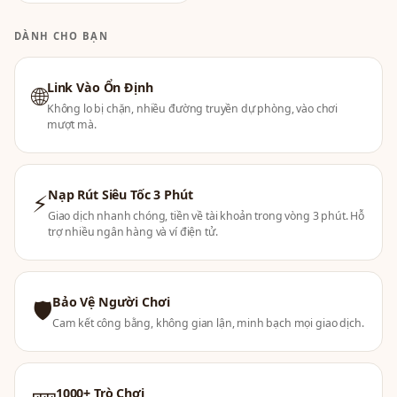
DÀNH CHO BẠN
Link Vào Ổn Định
🌐
Không lo bị chặn, nhiều đường truyền dự phòng, vào chơi
mượt mà.
Nạp Rút Siêu Tốc 3 Phút
⚡
Giao dịch nhanh chóng, tiền về tài khoản trong vòng 3 phút. Hỗ
trợ nhiều ngân hàng và ví điện tử.
Bảo Vệ Người Chơi
🛡
Cam kết công bằng, không gian lận, minh bạch mọi giao dịch.
1000+ Trò Chơi