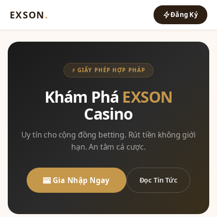
EXSON
.
Đăng Ký
⚡ GIẤY PHÉP HỢP PHÁP
Khám Phá
EXSON
Casino
Uy tín cho cộng đồng betting. Rút tiền không giới
hạn. An tâm cá cược.
🎰 Gia Nhập Ngay
Đọc Tin Tức