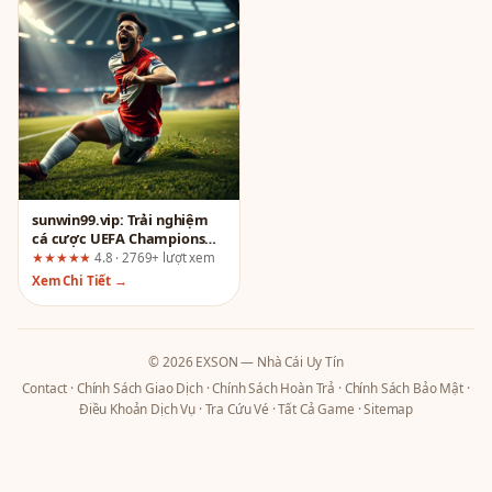
sunwin99.vip: Trải nghiệm
cá cược UEFA Champions
League dưới góc nhìn người
★★★★★
4.8 · 2769+ lượt xem
dùng lâu năm
Xem Chi Tiết →
© 2026 EXSON — Nhà Cái Uy Tín
Contact
·
Chính Sách Giao Dịch
·
Chính Sách Hoàn Trả
·
Chính Sách Bảo Mật
·
Điều Khoản Dịch Vụ
·
Tra Cứu Vé
·
Tất Cả Game
·
Sitemap