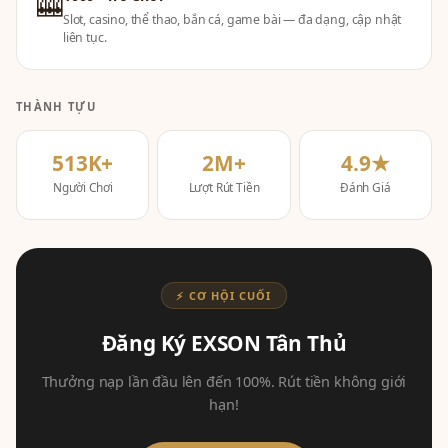
🎰
Slot, casino, thể thao, bắn cá, game bài — đa dạng, cập nhật
liên tục.
THÀNH TỰU
513K+
2M+
4.9★
Người Chơi
Lượt Rút Tiền
Đánh Giá
⚡ CƠ HỘI CUỐI
Đăng Ký EXSON Tân Thủ
Thưởng nạp lần đầu lên đến 100%. Rút tiền không giới
hạn!