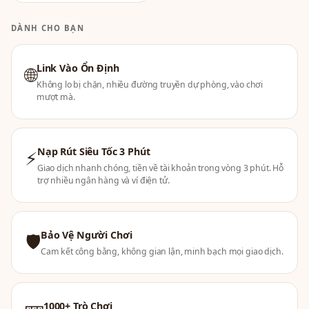
DÀNH CHO BẠN
Link Vào Ổn Định
🌐
Không lo bị chặn, nhiều đường truyền dự phòng, vào chơi
mượt mà.
Nạp Rút Siêu Tốc 3 Phút
⚡
Giao dịch nhanh chóng, tiền về tài khoản trong vòng 3 phút. Hỗ
trợ nhiều ngân hàng và ví điện tử.
Bảo Vệ Người Chơi
🛡
Cam kết công bằng, không gian lận, minh bạch mọi giao dịch.
1000+ Trò Chơi