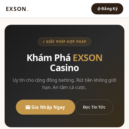
EXSON
.
Đăng Ký
⚡ GIẤY PHÉP HỢP PHÁP
Khám Phá
EXSON
Casino
Uy tín cho cộng đồng betting. Rút tiền không giới
hạn. An tâm cá cược.
🎰 Gia Nhập Ngay
Đọc Tin Tức