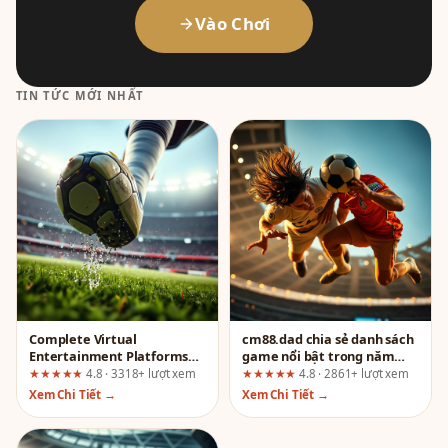
Vào Chơi
TIN TỨC MỚI NHẤT
Complete Virtual
cm88.dad chia sẻ danh sách
Entertainment Platforms
game nổi bật trong năm
with cm88.dad: A User
2026: những điều cần kiểm
★★★★★
4.8 · 3318+ lượt xem
★★★★★
4.8 · 2861+ lượt xem
Experience Audit
chứng trước khi tin
Xem Chi Tiết →
Xem Chi Tiết →