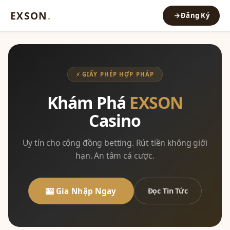
EXSON
.
Đăng Ký
⚡ GIẤY PHÉP HỢP PHÁP
Khám Phá
EXSON
Casino
Uy tín cho cộng đồng betting. Rút tiền không giới
hạn. An tâm cá cược.
🎰 Gia Nhập Ngay
Đọc Tin Tức