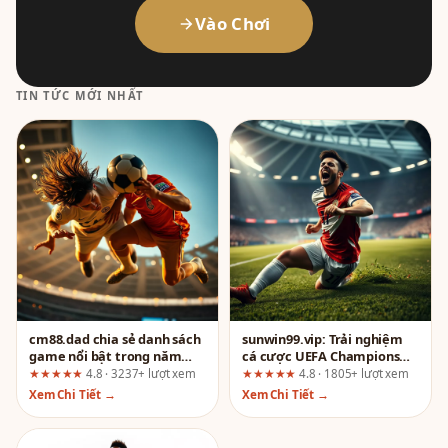
Vào Chơi
TIN TỨC MỚI NHẤT
cm88.dad chia sẻ danh sách
sunwin99.vip: Trải nghiệm
game nổi bật trong năm
cá cược UEFA Champions
2026: những điều cần kiểm
League dưới góc nhìn người
★★★★★
4.8 · 3237+ lượt xem
★★★★★
4.8 · 1805+ lượt xem
chứng trước khi tin
dùng lâu năm
Xem Chi Tiết →
Xem Chi Tiết →