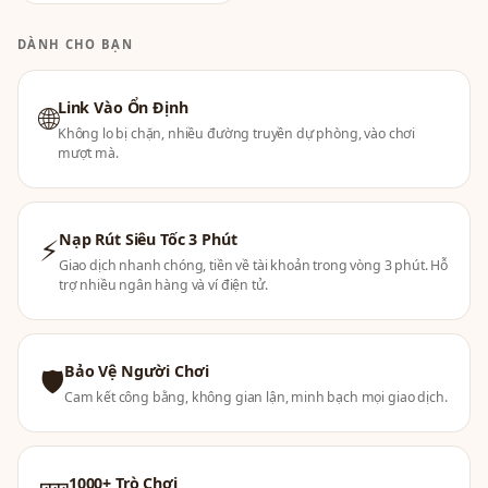
DÀNH CHO BẠN
Link Vào Ổn Định
🌐
Không lo bị chặn, nhiều đường truyền dự phòng, vào chơi
mượt mà.
Nạp Rút Siêu Tốc 3 Phút
⚡
Giao dịch nhanh chóng, tiền về tài khoản trong vòng 3 phút. Hỗ
trợ nhiều ngân hàng và ví điện tử.
Bảo Vệ Người Chơi
🛡
Cam kết công bằng, không gian lận, minh bạch mọi giao dịch.
1000+ Trò Chơi