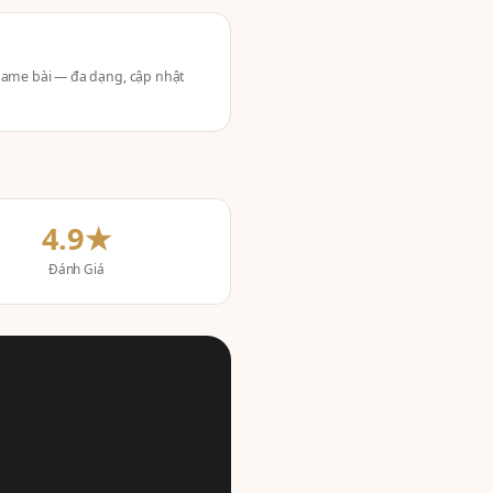
, game bài — đa dạng, cập nhật
4.9★
Đánh Giá