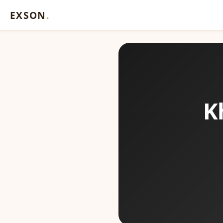
EXSON
.
K