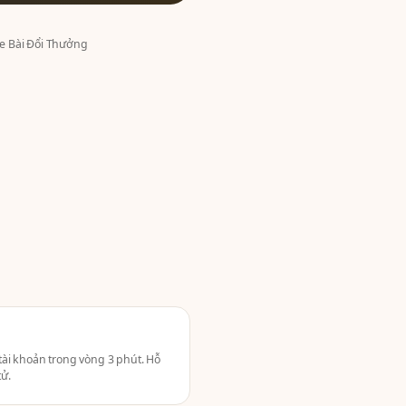
 Bài Đổi Thưởng
tài khoản trong vòng 3 phút. Hỗ
tử.