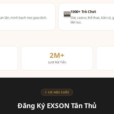
1000+ Trò Chơi
🎰
n lận, minh bạch mọi giao dịch.
Slot, casino, thể thao, bắn cá
liên tục.
2M+
Lượt Rút Tiền
⚡ CƠ HỘI CUỐI
Đăng Ký EXSON Tân Thủ