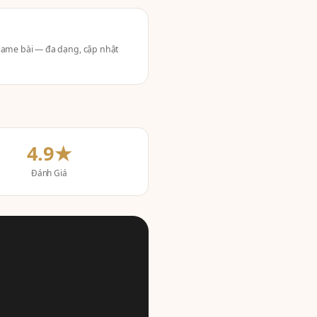
, game bài — đa dạng, cập nhật
4.9★
Đánh Giá