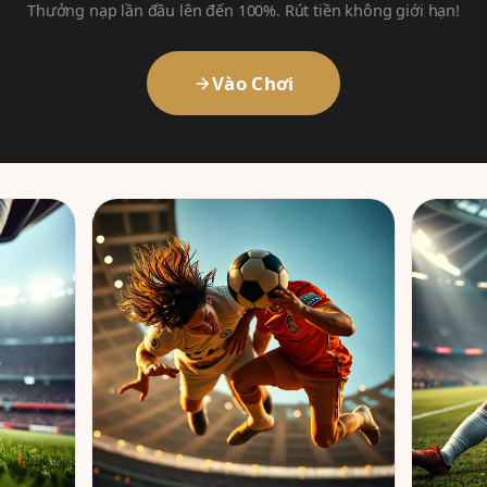
Thưởng nạp lần đầu lên đến 100%. Rút tiền không giới hạn!
Vào Chơi