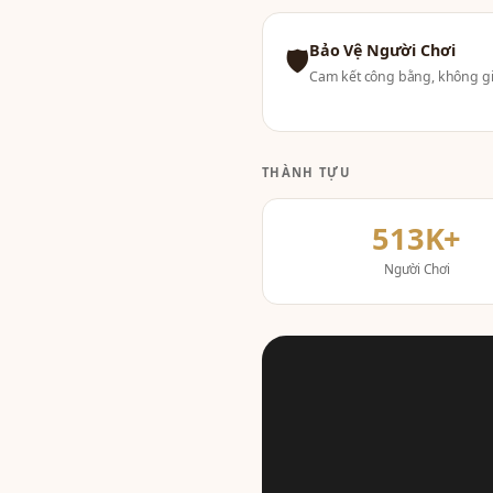
Bảo Vệ Người Chơi
🛡
Cam kết công bằng, không gia
THÀNH TỰU
513K+
Người Chơi