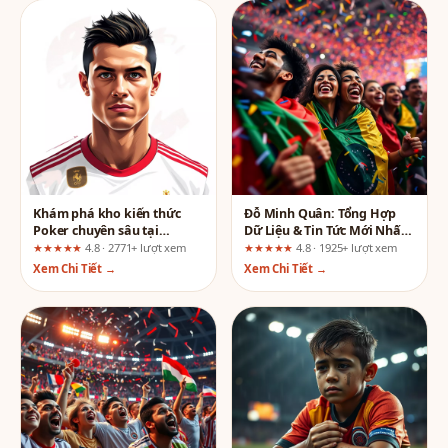
Khám phá kho kiến thức
Đỗ Minh Quân: Tổng Hợp
Poker chuyên sâu tại
Dữ Liệu & Tin Tức Mới Nhất
789bet.finance
(Website Traffic Thấp &
★★★★★
4.8 · 2771+ lượt xem
★★★★★
4.8 · 1925+ lượt xem
Dùng CNAME)
Xem Chi Tiết →
Xem Chi Tiết →