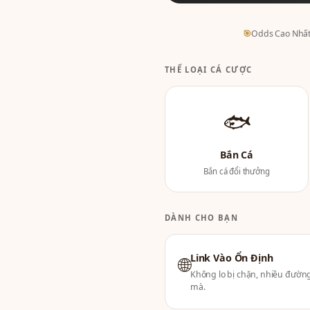
🎯
Odds Cao Nhấ
THỂ LOẠI CÁ CƯỢC
🐟
Bắn Cá
Bắn cá đổi thưởng
DÀNH CHO BẠN
Link Vào Ổn Định
🌐
Không lo bị chặn, nhiều đườn
mà.