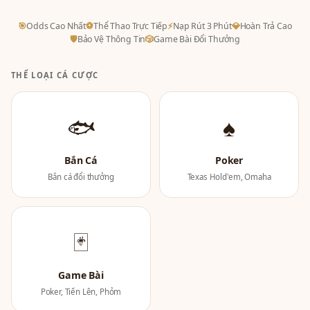
🎯
Odds Cao Nhất
⚽
Thể Thao Trực Tiếp
⚡
Nạp Rút 3 Phút
💎
Hoàn Trả Cao
🛡
Bảo Vệ Thông Tin
🎲
Game Bài Đổi Thưởng
THỂ LOẠI CÁ CƯỢC
🐟
♠
Bắn Cá
Poker
Bắn cá đổi thưởng
Texas Hold'em, Omaha
🃏
Game Bài
Poker, Tiến Lên, Phỏm