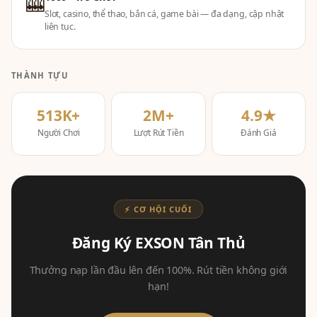
🎰
Slot, casino, thể thao, bắn cá, game bài — đa dạng, cập nhật
liên tục.
THÀNH TỰU
513K+
2M+
4.9★
Người Chơi
Lượt Rút Tiền
Đánh Giá
⚡ CƠ HỘI CUỐI
Đăng Ký EXSON Tân Thủ
Thưởng nạp lần đầu lên đến 100%. Rút tiền không giới
hạn!