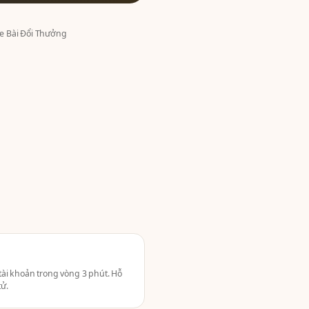
 Bài Đổi Thưởng
tài khoản trong vòng 3 phút. Hỗ
tử.