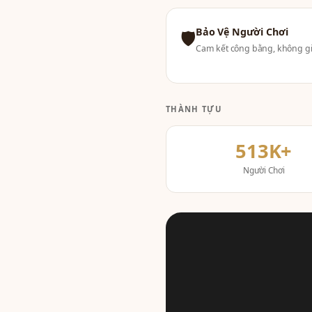
Bảo Vệ Người Chơi
🛡
Cam kết công bằng, không gia
THÀNH TỰU
513K+
Người Chơi