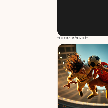
TIN TỨC MỚI NHẤT