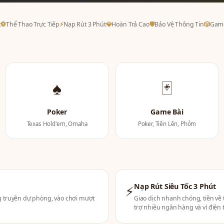
t
⚽
Thể Thao Trực Tiếp
⚡
Nạp Rút 3 Phút
💎
Hoàn Trả Cao
🛡
Bảo Vệ Thông Tin
🎲
Game
♠
🃏
Poker
Game Bài
Texas Hold'em, Omaha
Poker, Tiến Lên, Phỏm
Nạp Rút Siêu Tốc 3 Phút
⚡
g truyền dự phòng, vào chơi mượt
Giao dịch nhanh chóng, tiền về 
trợ nhiều ngân hàng và ví điện 