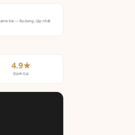
, game bài — đa dạng, cập nhật
4.9★
Đánh Giá