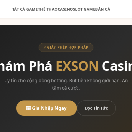
TẤT CẢ GAME
THỂ THAO
CASINO
SLOT GAME
BẮN CÁ
⚡ GIẤY PHÉP HỢP PHÁP
hám Phá
EXSON
Casi
Uy tín cho cộng đồng betting. Rút tiền không giới hạn. An
tâm cá cược.
🎰 Gia Nhập Ngay
Đọc Tin Tức