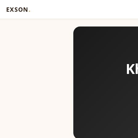
EXSON
.
K