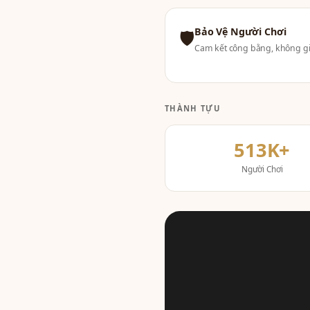
Bảo Vệ Người Chơi
🛡
Cam kết công bằng, không gia
THÀNH TỰU
513K+
Người Chơi