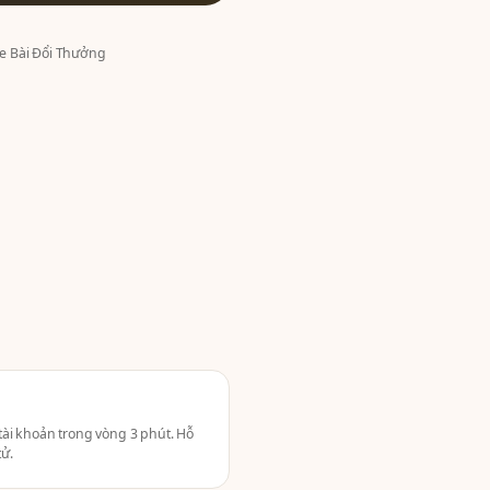
 Bài Đổi Thưởng
tài khoản trong vòng 3 phút. Hỗ
tử.