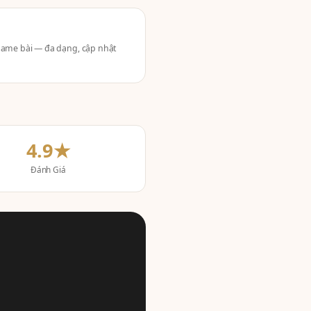
, game bài — đa dạng, cập nhật
4.9★
Đánh Giá