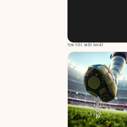
TIN TỨC MỚI NHẤT