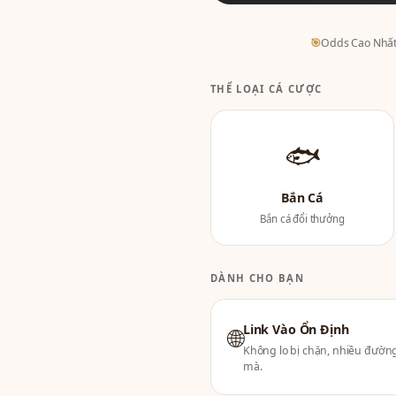
🎯
Odds Cao Nhấ
THỂ LOẠI CÁ CƯỢC
🐟
Bắn Cá
Bắn cá đổi thưởng
DÀNH CHO BẠN
Link Vào Ổn Định
🌐
Không lo bị chặn, nhiều đườn
mà.