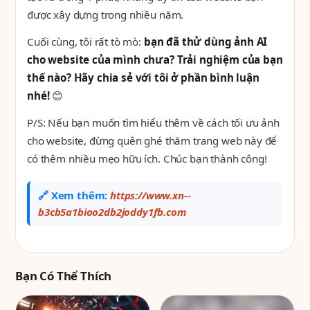
được xây dựng trong nhiều năm.
Cuối cùng, tôi rất tò mò:
bạn đã thử dùng ảnh AI
cho website của mình chưa? Trải nghiệm của bạn
thế nào? Hãy chia sẻ với tôi ở phần bình luận
nhé!
😊
P/S: Nếu bạn muốn tìm hiểu thêm về cách tối ưu ảnh
cho website, đừng quên ghé thăm trang web này để
có thêm nhiều mẹo hữu ích. Chúc bạn thành công!
🔗 Xem thêm:
https://www.xn--
b3cb5a1bioo2db2joddy1fb.com
Bạn Có Thể Thích