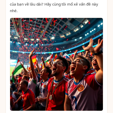
của bạn về lâu dài? Hãy cùng tôi mổ xẻ vấn đề này
nhé.