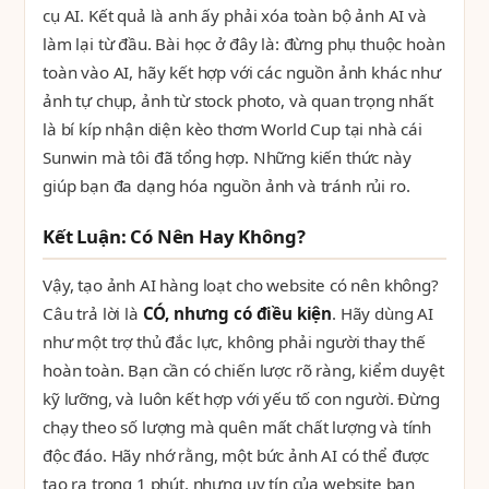
cụ AI. Kết quả là anh ấy phải xóa toàn bộ ảnh AI và
làm lại từ đầu. Bài học ở đây là: đừng phụ thuộc hoàn
toàn vào AI, hãy kết hợp với các nguồn ảnh khác như
ảnh tự chụp, ảnh từ stock photo, và quan trọng nhất
là bí kíp nhận diện kèo thơm World Cup tại nhà cái
Sunwin mà tôi đã tổng hợp. Những kiến thức này
giúp bạn đa dạng hóa nguồn ảnh và tránh rủi ro.
Kết Luận: Có Nên Hay Không?
Vậy, tạo ảnh AI hàng loạt cho website có nên không?
Câu trả lời là
CÓ, nhưng có điều kiện
. Hãy dùng AI
như một trợ thủ đắc lực, không phải người thay thế
hoàn toàn. Bạn cần có chiến lược rõ ràng, kiểm duyệt
kỹ lưỡng, và luôn kết hợp với yếu tố con người. Đừng
chạy theo số lượng mà quên mất chất lượng và tính
độc đáo. Hãy nhớ rằng, một bức ảnh AI có thể được
tạo ra trong 1 phút, nhưng uy tín của website bạn