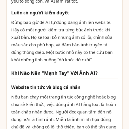
yếu tố sống còn, và AI làm rất tốt.
Luôn có người kiểm duyệt
Đừng bao giờ để AI tự động đăng ảnh lên website.
Hãy có một người kiểm tra từng bức ảnh trước khi
xuất bản. Họ sẽ loại bỏ những ảnh có lỗi, chỉnh sửa
màu sắc cho phù hợp, và đảm bảo ảnh truyền tải
đúng thông điệp. Một bước nhỏ này có thể cứu bạn
khỏi những tình huống "dở khóc dở cười".
Khi Nào Nên "Mạnh Tay" Với Ảnh AI?
Website tin tức và blog cá nhân
Nếu bạn chạy một trang tin tức công nghệ hoặc blog
chia sẻ kiến thức, việc dùng ảnh AI hàng loạt là hoàn
toàn chấp nhận được. Người đọc quan tâm đến nội
dung hơn là hình ảnh. Miễn là ảnh minh họa đúng
chủ đề và không có lỗi thô thiển, bạn có thể tận dụng