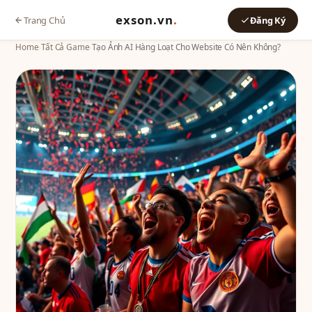
exson.vn
.
Trang Chủ
Đăng Ký
Home
›
Tất Cả Game
›
Tạo Ảnh AI Hàng Loạt Cho Website Có Nên Không?