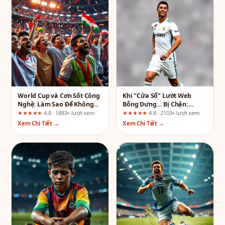
World Cup và Cơn Sốt Công
Khi “Cửa Sổ” Lướt Web
Nghệ: Làm Sao Để Không
Bỗng Dưng… Bị Chặn:
Bỏ Lỡ Trận Cầu Đỉnh Cao?
Chuyện Gì Đang Xảy Ra?
★★★★★
4.8 · 1883+ lượt xem
★★★★★
4.8 · 2103+ lượt xem
Xem Chi Tiết →
Xem Chi Tiết →