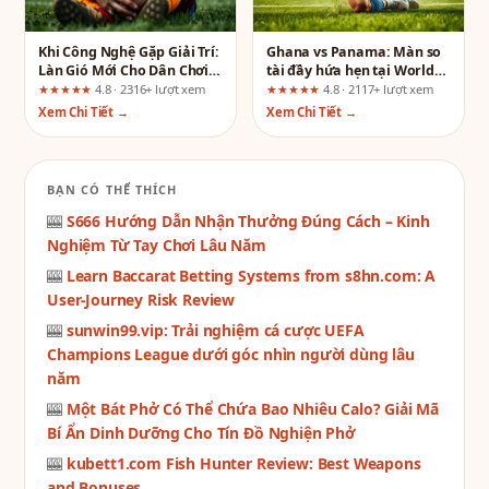
Khi Công Nghệ Gặp Giải Trí:
Ghana vs Panama: Màn so
Làn Gió Mới Cho Dân Chơi
tài đầy hứa hẹn tại World
Hệ "Số"
Cup 2026 – Những điều cần
★★★★★
4.8 · 2316+ lượt xem
★★★★★
4.8 · 2117+ lượt xem
biết
Xem Chi Tiết →
Xem Chi Tiết →
BẠN CÓ THỂ THÍCH
🎰
S666 Hướng Dẫn Nhận Thưởng Đúng Cách – Kinh
Nghiệm Từ Tay Chơi Lâu Năm
🎰
Learn Baccarat Betting Systems from s8hn.com: A
User-Journey Risk Review
🎰
sunwin99.vip: Trải nghiệm cá cược UEFA
Champions League dưới góc nhìn người dùng lâu
năm
🎰
Một Bát Phở Có Thể Chứa Bao Nhiêu Calo? Giải Mã
Bí Ẩn Dinh Dưỡng Cho Tín Đồ Nghiện Phở
🎰
kubett1.com Fish Hunter Review: Best Weapons
and Bonuses