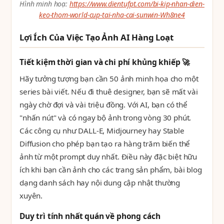
Hình minh hoạ:
https://www.dientufpt.com/bi-kip-nhan-dien-
keo-thom-world-cup-tai-nha-cai-sunwin-Wh8ne4
Lợi Ích Của Việc Tạo Ảnh AI Hàng Loạt
Tiết kiệm thời gian và chi phí khủng khiếp 🚀
Hãy tưởng tượng bạn cần 50 ảnh minh họa cho một
series bài viết. Nếu đi thuê designer, bạn sẽ mất vài
ngày chờ đợi và vài triệu đồng. Với AI, bạn có thể
"nhấn nút" và có ngay bộ ảnh trong vòng 30 phút.
Các công cụ như DALL-E, Midjourney hay Stable
Diffusion cho phép bạn tạo ra hàng trăm biến thể
ảnh từ một prompt duy nhất. Điều này đặc biệt hữu
ích khi bạn cần ảnh cho các trang sản phẩm, bài blog
dạng danh sách hay nội dung cập nhật thường
xuyên.
Duy trì tính nhất quán về phong cách