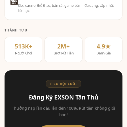
🎰
Slot, casino, thể thao, bắn cá, game bài — đa dạng, cập nhật
liên tục.
THÀNH TỰU
513K+
2M+
4.9★
Người Chơi
Lượt Rút Tiền
Đánh Giá
⚡ CƠ HỘI CUỐI
Đăng Ký EXSON Tân Thủ
Thưởng nạp lần đầu lên đến 100%. Rút tiền không giới
hạn!