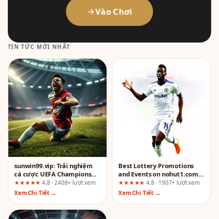
Vào Chơi
TIN TỨC MỚI NHẤT
sunwin99.vip: Trải nghiệm
Best Lottery Promotions
cá cược UEFA Champions
and Events on nohut1.com:
League dưới góc nhìn người
A Critical Breakdown for
★★★★★
4.8 · 2408+ lượt xem
★★★★★
4.8 · 1907+ lượt xem
dùng lâu năm
New, Regular, and Small-
Xem Chi Tiết →
Xem Chi Tiết →
Bankroll Players