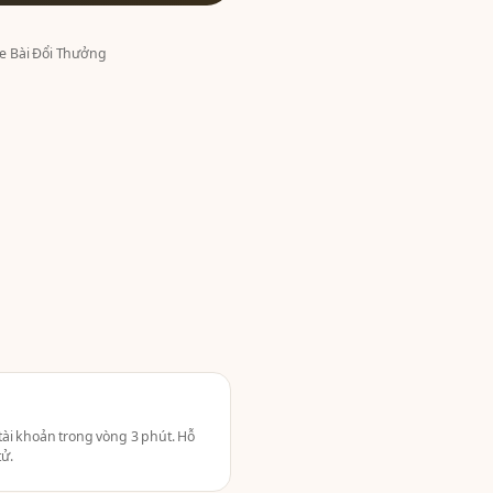
 Bài Đổi Thưởng
tài khoản trong vòng 3 phút. Hỗ
tử.