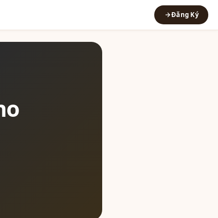
Đăng Ký
no