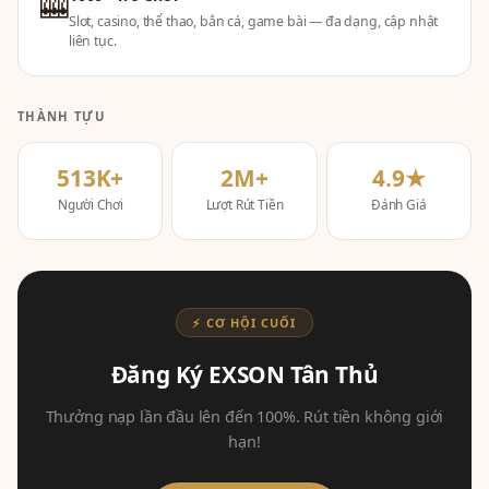
🎰
Slot, casino, thể thao, bắn cá, game bài — đa dạng, cập nhật
liên tục.
THÀNH TỰU
513K+
2M+
4.9★
Người Chơi
Lượt Rút Tiền
Đánh Giá
⚡ CƠ HỘI CUỐI
Đăng Ký EXSON Tân Thủ
Thưởng nạp lần đầu lên đến 100%. Rút tiền không giới
hạn!