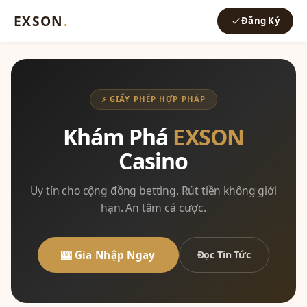
EXSON
.
Đăng Ký
⚡ GIẤY PHÉP HỢP PHÁP
Khám Phá
EXSON
Casino
Uy tín cho cộng đồng betting. Rút tiền không giới
hạn. An tâm cá cược.
🎰 Gia Nhập Ngay
Đọc Tin Tức