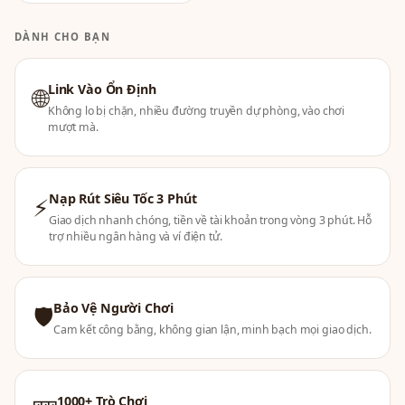
DÀNH CHO BẠN
Link Vào Ổn Định
🌐
Không lo bị chặn, nhiều đường truyền dự phòng, vào chơi
mượt mà.
Nạp Rút Siêu Tốc 3 Phút
⚡
Giao dịch nhanh chóng, tiền về tài khoản trong vòng 3 phút. Hỗ
trợ nhiều ngân hàng và ví điện tử.
Bảo Vệ Người Chơi
🛡
Cam kết công bằng, không gian lận, minh bạch mọi giao dịch.
1000+ Trò Chơi