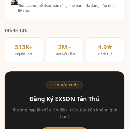
🎰
Slot, casino, thể thao, bắn cá, game bài — đa dạng, cập nhật
liên tục.
THÀNH TỰU
513K+
2M+
4.9★
Người Chơi
Lượt Rút Tiền
Đánh Giá
⚡ CƠ HỘI CUỐI
Đăng Ký EXSON Tân Thủ
Thưởng nạp lần đầu lên đến 100%. Rút tiền không giới
hạn!