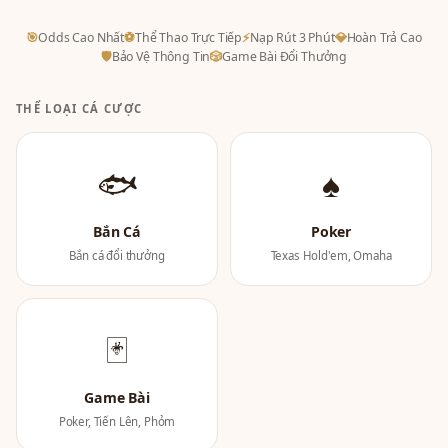
🎯
Odds Cao Nhất
⚽
Thể Thao Trực Tiếp
⚡
Nạp Rút 3 Phút
💎
Hoàn Trả Cao
🛡
Bảo Vệ Thông Tin
🎲
Game Bài Đổi Thưởng
THỂ LOẠI CÁ CƯỢC
🐟
♠
Bắn Cá
Poker
Bắn cá đổi thưởng
Texas Hold'em, Omaha
🃏
Game Bài
Poker, Tiến Lên, Phỏm