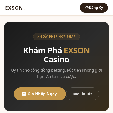
EXSON
.
Đăng Ký
⚡ GIẤY PHÉP HỢP PHÁP
Khám Phá
EXSON
Casino
Uy tín cho cộng đồng betting. Rút tiền không giới
hạn. An tâm cá cược.
🎰 Gia Nhập Ngay
Đọc Tin Tức