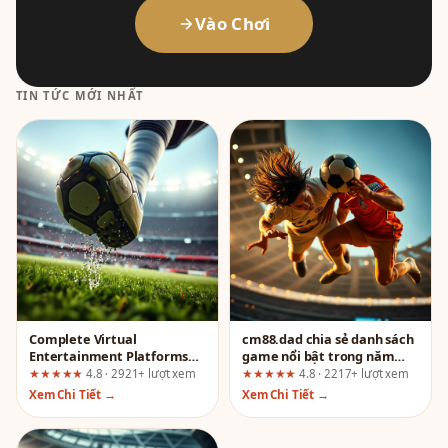
Vào Chơi
TIN TỨC MỚI NHẤT
Complete Virtual
cm88.dad chia sẻ danh sách
Entertainment Platforms
game nổi bật trong năm
with cm88.dad: A User
2026: những điều cần kiểm
★★★★★
4.8 · 2921+ lượt xem
★★★★★
4.8 · 2217+ lượt xem
Experience Audit
chứng trước khi tin
Xem Chi Tiết →
Xem Chi Tiết →