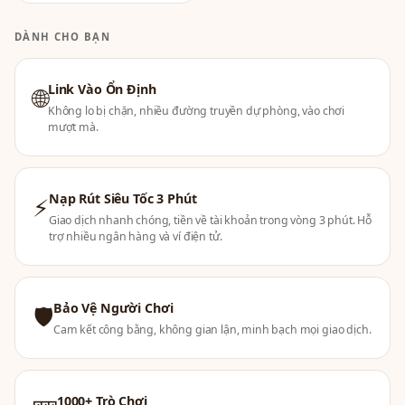
DÀNH CHO BẠN
Link Vào Ổn Định
🌐
Không lo bị chặn, nhiều đường truyền dự phòng, vào chơi
mượt mà.
Nạp Rút Siêu Tốc 3 Phút
⚡
Giao dịch nhanh chóng, tiền về tài khoản trong vòng 3 phút. Hỗ
trợ nhiều ngân hàng và ví điện tử.
Bảo Vệ Người Chơi
🛡
Cam kết công bằng, không gian lận, minh bạch mọi giao dịch.
1000+ Trò Chơi