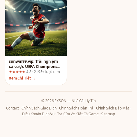
sunwin99.vip: Trải nghiệm
cá cược UEFA Champions
League dưới góc nhìn người
★★★★★
4.8 · 2195+ lượt xem
dùng lâu năm
Xem Chi Tiết →
© 2026 EXSON — Nhà Cái Uy Tín
Contact
·
Chính Sách Giao Dịch
·
Chính Sách Hoàn Trả
·
Chính Sách Bảo Mật
·
Điều Khoản Dịch Vụ
·
Tra Cứu Vé
·
Tất Cả Game
·
Sitemap