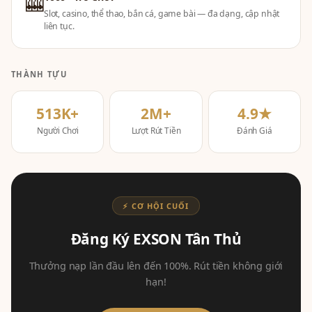
🎰
Slot, casino, thể thao, bắn cá, game bài — đa dạng, cập nhật
liên tục.
THÀNH TỰU
513K+
2M+
4.9★
Người Chơi
Lượt Rút Tiền
Đánh Giá
⚡ CƠ HỘI CUỐI
Đăng Ký EXSON Tân Thủ
Thưởng nạp lần đầu lên đến 100%. Rút tiền không giới
hạn!