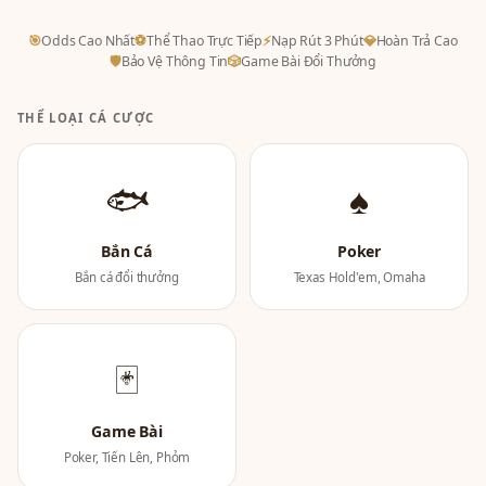
🎯
Odds Cao Nhất
⚽
Thể Thao Trực Tiếp
⚡
Nạp Rút 3 Phút
💎
Hoàn Trả Cao
🛡
Bảo Vệ Thông Tin
🎲
Game Bài Đổi Thưởng
THỂ LOẠI CÁ CƯỢC
🐟
♠
Bắn Cá
Poker
Bắn cá đổi thưởng
Texas Hold'em, Omaha
🃏
Game Bài
Poker, Tiến Lên, Phỏm