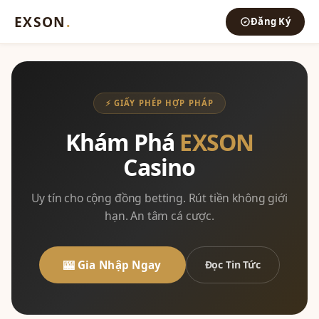
EXSON
.
Đăng Ký
⚡ GIẤY PHÉP HỢP PHÁP
Khám Phá
EXSON
Casino
Uy tín cho cộng đồng betting. Rút tiền không giới
hạn. An tâm cá cược.
🎰 Gia Nhập Ngay
Đọc Tin Tức