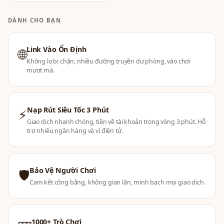
DÀNH CHO BẠN
Link Vào Ổn Định
🌐
Không lo bị chặn, nhiều đường truyền dự phòng, vào chơi
mượt mà.
Nạp Rút Siêu Tốc 3 Phút
⚡
Giao dịch nhanh chóng, tiền về tài khoản trong vòng 3 phút. Hỗ
trợ nhiều ngân hàng và ví điện tử.
Bảo Vệ Người Chơi
🛡
Cam kết công bằng, không gian lận, minh bạch mọi giao dịch.
1000+ Trò Chơi