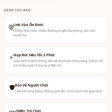
DÀNH CHO BẠN
Link Vào Ổn Định
🌐
Không lo bị chặn, nhiều đường truyền dự phòng, vào chơi
mượt mà.
Nạp Rút Siêu Tốc 3 Phút
⚡
Giao dịch nhanh chóng, tiền về tài khoản trong vòng 3 phút. Hỗ
trợ nhiều ngân hàng và ví điện tử.
Bảo Vệ Người Chơi
🛡
Cam kết công bằng, không gian lận, minh bạch mọi giao dịch.
1000+ Trò Chơi