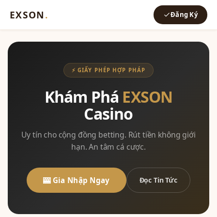
EXSON
.
Đăng Ký
⚡ GIẤY PHÉP HỢP PHÁP
Khám Phá
EXSON
Casino
Uy tín cho cộng đồng betting. Rút tiền không giới
hạn. An tâm cá cược.
🎰 Gia Nhập Ngay
Đọc Tin Tức