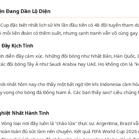
ện Đang Dần Lộ Diện
up đặc biệt nhất lịch sử khi lần đầu tiên có 48 đội tuyển tham d
khi mỗi liên đoàn có thêm suất, nhưng cạnh tranh vẫn vô cùng gay 
 Đầy Kịch Tính
h diễn đầy cảm xúc. Những đội bóng như Nhật Bản, Hàn Quốc, Ir
a các đội bóng Tây Á như Saudi Arabia hay UAE. Họ không còn là "
ới nhất hôm nay cho thấy một bất ngờ lớn khi Indonesia cầm hòa
 hy vọng cho bóng đá Đông Nam Á. Các bạn thấy sao? Liệu chúng t
hiệt Nhất Hành Tinh
 Vòng loại nơi đây luôn là "chảo lửa" thực sự. Argentina, Brazil 
hoàn toàn đủ sức làm nên chuyện. Kết quả FIFA World Cup 2026