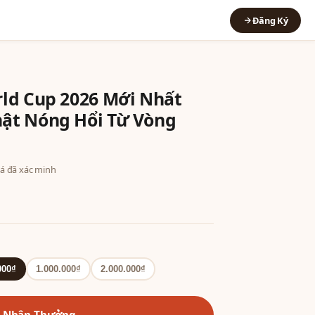
Đăng Ký
rld Cup 2026 Mới Nhất
ật Nóng Hổi Từ Vòng
giá đã xác minh
000₫
1.000.000₫
2.000.000₫