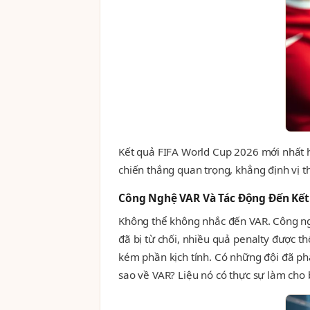
Kết quả FIFA World Cup 2026 mới nhất 
chiến thắng quan trọng, khẳng định vị th
Công Nghệ VAR Và Tác Động Đến Kết
Không thể không nhắc đến VAR. Công ngh
đã bị từ chối, nhiều quả penalty được 
kém phần kịch tính. Có những đội đã ph
sao về VAR? Liệu nó có thực sự làm cho