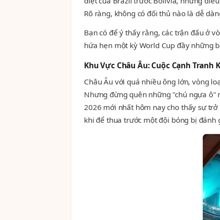
diệt của Brazil trước Bolivia, nhưng điề
Rõ ràng, không có đối thủ nào là dễ dàn
Bạn có để ý thấy rằng, các trận đấu ở v
hứa hẹn một kỳ World Cup đầy những b
Khu Vực Châu Âu: Cuộc Cạnh Tranh
Châu Âu với quá nhiều ông lớn, vòng loạ
Nhưng đừng quên những "chú ngựa ô" nh
2026 mới nhất hôm nay cho thấy sự trở lạ
khi để thua trước một đội bóng bị đánh