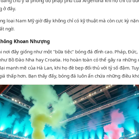
u đáng chú ý là phong độ phập phù của Argentina khi họ chỉ có đư
g ở đây.
òng loại Nam Mỹ giờ đây không chỉ có kỹ thuật mà còn cực kỳ nặng
ất ngờ.
 Không Khoan Nhượng
i nơi đây giống như một "bữa tiệc" bóng đá đỉnh cao. Pháp, Đức,
ư Bồ Đào Nha hay Croatia. Họ hoàn toàn có thể gây ra những c
i mạnh mẽ của Hà Lan, khi họ đè bẹp đối thủ với tỷ số đậm. Tuy nh
 giá thấp hơn. Bạn thấy đấy, bóng đá luôn ẩn chứa những điều kh