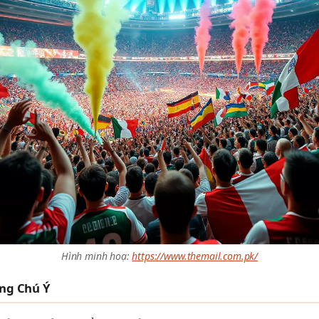
Hình minh hoạ:
https://www.themail.com.pk/
ng Chú Ý