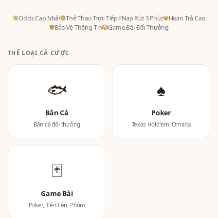
🎯
Odds Cao Nhất
⚽
Thể Thao Trực Tiếp
⚡
Nạp Rút 3 Phút
💎
Hoàn Trả Cao
🛡
Bảo Vệ Thông Tin
🎲
Game Bài Đổi Thưởng
THỂ LOẠI CÁ CƯỢC
🐟
♠
Bắn Cá
Poker
Bắn cá đổi thưởng
Texas Hold'em, Omaha
🃏
Game Bài
Poker, Tiến Lên, Phỏm