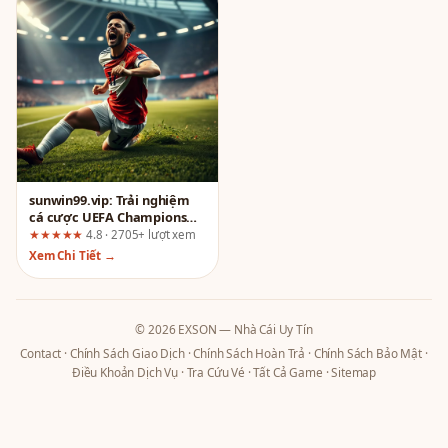
sunwin99.vip: Trải nghiệm
cá cược UEFA Champions
League dưới góc nhìn người
★★★★★
4.8 · 2705+ lượt xem
dùng lâu năm
Xem Chi Tiết →
© 2026 EXSON — Nhà Cái Uy Tín
Contact
·
Chính Sách Giao Dịch
·
Chính Sách Hoàn Trả
·
Chính Sách Bảo Mật
·
Điều Khoản Dịch Vụ
·
Tra Cứu Vé
·
Tất Cả Game
·
Sitemap