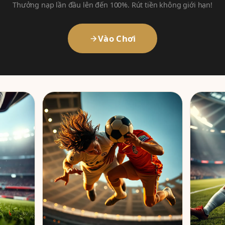
Thưởng nạp lần đầu lên đến 100%. Rút tiền không giới hạn!
Vào Chơi