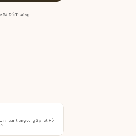
 Bài Đổi Thưởng
tài khoản trong vòng 3 phút. Hỗ
tử.