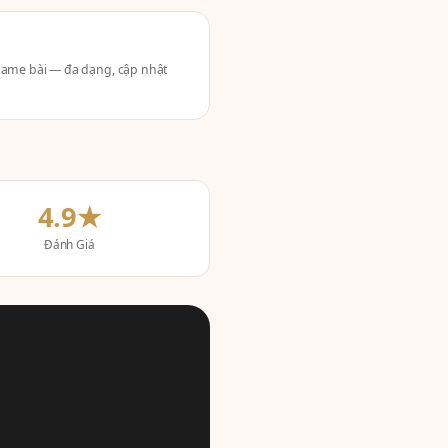
, game bài — đa dạng, cập nhật
4.9★
Đánh Giá