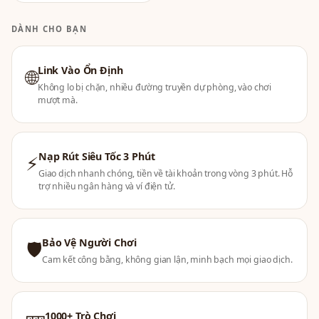
DÀNH CHO BẠN
Link Vào Ổn Định
🌐
Không lo bị chặn, nhiều đường truyền dự phòng, vào chơi
mượt mà.
Nạp Rút Siêu Tốc 3 Phút
⚡
Giao dịch nhanh chóng, tiền về tài khoản trong vòng 3 phút. Hỗ
trợ nhiều ngân hàng và ví điện tử.
Bảo Vệ Người Chơi
🛡
Cam kết công bằng, không gian lận, minh bạch mọi giao dịch.
1000+ Trò Chơi