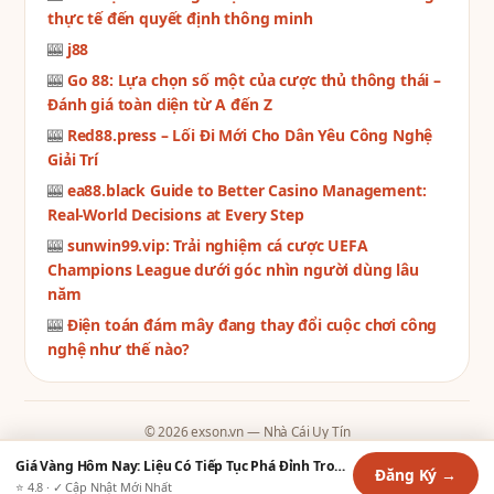
thực tế đến quyết định thông minh
🎰
j88
🎰
Go 88: Lựa chọn số một của cược thủ thông thái –
Đánh giá toàn diện từ A đến Z
🎰
Red88.press – Lối Đi Mới Cho Dân Yêu Công Nghệ
Giải Trí
🎰
ea88.black Guide to Better Casino Management:
Real-World Decisions at Every Step
🎰
sunwin99.vip: Trải nghiệm cá cược UEFA
Champions League dưới góc nhìn người dùng lâu
năm
🎰
Điện toán đám mây đang thay đổi cuộc chơi công
nghệ như thế nào?
© 2026 exson.vn — Nhà Cái Uy Tín
Contact
·
Chính Sách Giao Dịch
·
Chính Sách Hoàn Trả
·
Chính Sách Bảo Mật
Giá Vàng Hôm Nay: Liệu Có Tiếp Tục Phá Đỉnh Trong Thời Gian Tới?
Đăng Ký →
·
Điều Khoản Dịch Vụ
·
Tra Cứu Vé
·
Tất Cả Game
·
Sitemap
⭐ 4.8 · ✓ Cập Nhật Mới Nhất