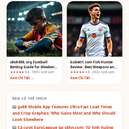
s8s8-88k.org Football
kubett1.com Fish Hunter
Betting Guide for Weekend
Review: Best Weapons and
Fixtures – From Basics to
Bonuses
★★★★★
4.8 · 1901+ lượt xem
★★★★★
4.8 · 2302+ lượt xem
Common Pitfalls
Xem Chi Tiết →
Xem Chi Tiết →
BẠN CÓ THỂ THÍCH
🎰
go88 Mobile App Features Ultra-Fast Load Times
and Crisp Graphics: Who Gains Most and Who Should
Look Elsewhere
🎰
Cá cược EuroLeague tại s8hn.com: Từ tình huống