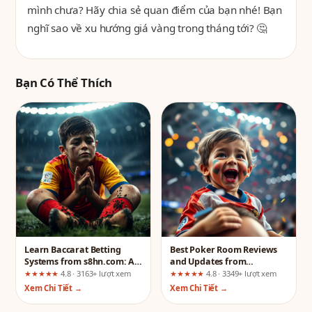
mình chưa? Hãy chia sẻ quan điểm của bạn nhé! Bạn
nghĩ sao về xu hướng giá vàng trong tháng tới? 🤔
Bạn Có Thể Thích
Learn Baccarat Betting
Best Poker Room Reviews
Systems from s8hn.com: A
and Updates from
User-Journey Risk Review
lv88.org.uk: A Long-Term
★★★★★
4.8 · 3163+ lượt xem
★★★★★
4.8 · 3349+ lượt xem
User’s Perspective
Xem Chi Tiết →
Xem Chi Tiết →