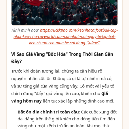
Hình minh hoạ:
https://uckkpho.com/keonhacaifootball-cap-
nhat-keo-nha-cai-world-cup-moi-nhat-moi-ngay-bi-kip-bat-
keo-chuan-cho-mua-he-soi-dong-QuRaeT
Vì Sao Giá Vàng "Bốc Hỏa" Trong Thời Gian Gần
Đây?
Trước khi đoán tương lai, chúng ta cần hiểu rõ
nguyên nhân cốt lõi. Không có gì là tự nhiên mà có,
và sự tăng giá của vàng cũng vậy. Có một vài yếu tố
chính đang "đẩy" giá vàng lên cao, khiến cho
giá
vàng hôm nay
liên tục xác lập những đỉnh cao mới.
Bất ổn địa chính trị toàn cầu:
Các cuộc xung đột
dai dẳng trên thế giới khiến cho dòng tiền tìm đến
vàng như một kênh trú ẩn an toàn. Khi mọi thứ