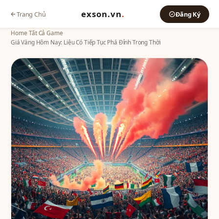
exson.vn
.
Trang Chủ
Đăng Ký
Home
›
Tất Cả Game
›
Giá Vàng Hôm Nay: Liệu Có Tiếp Tục Phá Đỉnh Trong Thời