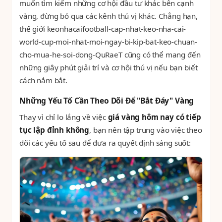
muốn tìm kiếm những cơ hội đầu tư khác bên cạnh
vàng, đừng bỏ qua các kênh thú vị khác. Chẳng hạn,
thế giới keonhacaifootball-cap-nhat-keo-nha-cai-
world-cup-moi-nhat-moi-ngay-bi-kip-bat-keo-chuan-
cho-mua-he-soi-dong-QuRaeT cũng có thể mang đến
những giây phút giải trí và cơ hội thú vị nếu bạn biết
cách nắm bắt.
Những Yếu Tố Cần Theo Dõi Để "Bắt Đáy" Vàng
Thay vì chỉ lo lắng về việc
giá vàng hôm nay có tiếp
tục lập đỉnh không
, bạn nên tập trung vào việc theo
dõi các yếu tố sau để đưa ra quyết định sáng suốt: