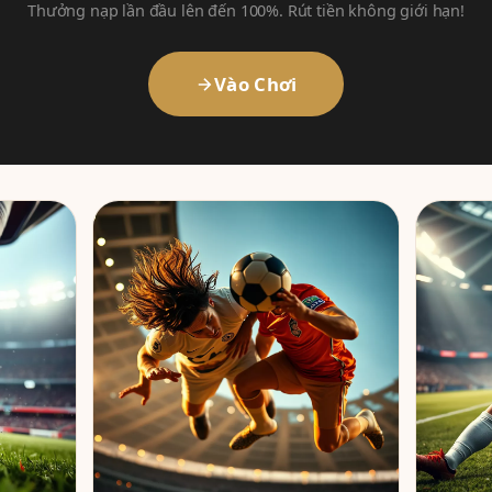
Thưởng nạp lần đầu lên đến 100%. Rút tiền không giới hạn!
Vào Chơi