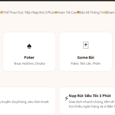
t
⚽
Thể Thao Trực Tiếp
⚡
Nạp Rút 3 Phút
💎
Hoàn Trả Cao
🛡
Bảo Vệ Thông Tin
🎲
Game
♠
🃏
Poker
Game Bài
Texas Hold'em, Omaha
Poker, Tiến Lên, Phỏm
Nạp Rút Siêu Tốc 3 Phút
⚡
g truyền dự phòng, vào chơi mượt
Giao dịch nhanh chóng, tiền về 
trợ nhiều ngân hàng và ví điện 