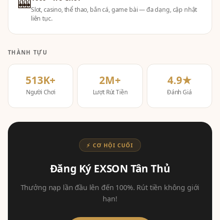
🎰
Slot, casino, thể thao, bắn cá, game bài — đa dạng, cập nhật
liên tục.
THÀNH TỰU
513K+
2M+
4.9★
Người Chơi
Lượt Rút Tiền
Đánh Giá
⚡ CƠ HỘI CUỐI
Đăng Ký EXSON Tân Thủ
Thưởng nạp lần đầu lên đến 100%. Rút tiền không giới
hạn!