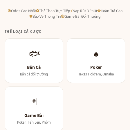
🎯
Odds Cao Nhất
⚽
Thể Thao Trực Tiếp
⚡
Nạp Rút 3 Phút
💎
Hoàn Trả Cao
🛡
Bảo Vệ Thông Tin
🎲
Game Bài Đổi Thưởng
THỂ LOẠI CÁ CƯỢC
🐟
♠
Bắn Cá
Poker
Bắn cá đổi thưởng
Texas Hold'em, Omaha
🃏
Game Bài
Poker, Tiến Lên, Phỏm