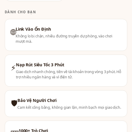
DÀNH CHO BẠN
Link Vào Ổn Định
🌐
Không lo bị chặn, nhiều đường truyền dự phòng, vào chơi
mượt mà.
Nạp Rút Siêu Tốc 3 Phút
⚡
Giao dịch nhanh chóng, tiền về tài khoản trong vòng 3 phút. Hỗ
trợ nhiều ngân hàng và ví điện tử.
Bảo Vệ Người Chơi
🛡
Cam kết công bằng, không gian lận, minh bạch mọi giao dịch.
1000+ Trò Chơi