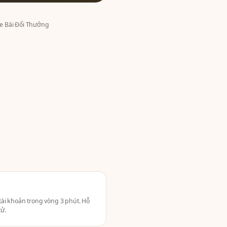
 Bài Đổi Thưởng
tài khoản trong vòng 3 phút. Hỗ
tử.