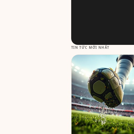
TIN TỨC MỚI NHẤT