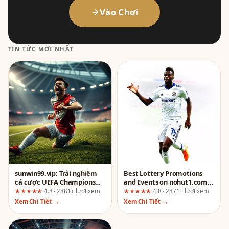
Vào Chơi
TIN TỨC MỚI NHẤT
sunwin99.vip: Trải nghiệm
Best Lottery Promotions
cá cược UEFA Champions
and Events on nohut1.com:
League dưới góc nhìn người
A Critical Breakdown for
★★★★★
4.8 · 2881+ lượt xem
★★★★★
4.8 · 2871+ lượt xem
dùng lâu năm
New, Regular, and Small-
Xem Chi Tiết →
Xem Chi Tiết →
Bankroll Players