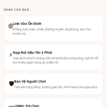
DÀNH CHO BẠN
Link Vào Ổn Định
🌐
Không lo bị chặn, nhiều đường truyền dự phòng, vào chơi
mượt mà.
Nạp Rút Siêu Tốc 3 Phút
⚡
Giao dịch nhanh chóng, tiền về tài khoản trong vòng 3 phút. Hỗ
trợ nhiều ngân hàng và ví điện tử.
Bảo Vệ Người Chơi
🛡
Cam kết công bằng, không gian lận, minh bạch mọi giao dịch.
1000+ Trò Chơi