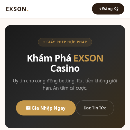
EXSON
.
Đăng Ký
⚡ GIẤY PHÉP HỢP PHÁP
Khám Phá
EXSON
Casino
Uy tín cho cộng đồng betting. Rút tiền không giới
hạn. An tâm cá cược.
🎰 Gia Nhập Ngay
Đọc Tin Tức