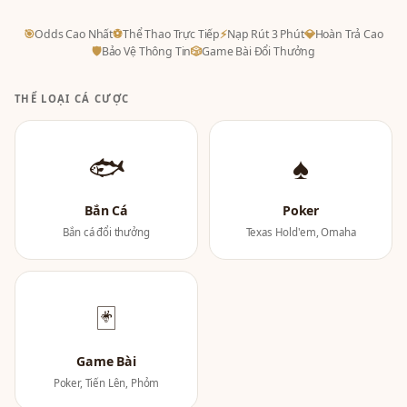
🎯
Odds Cao Nhất
⚽
Thể Thao Trực Tiếp
⚡
Nạp Rút 3 Phút
💎
Hoàn Trả Cao
🛡
Bảo Vệ Thông Tin
🎲
Game Bài Đổi Thưởng
THỂ LOẠI CÁ CƯỢC
🐟
♠
Bắn Cá
Poker
Bắn cá đổi thưởng
Texas Hold'em, Omaha
🃏
Game Bài
Poker, Tiến Lên, Phỏm