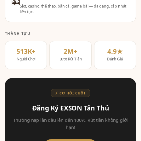
🎰
Slot, casino, thể thao, bắn cá, game bài — đa dạng, cập nhật
liên tục.
THÀNH TỰU
513K+
2M+
4.9★
Người Chơi
Lượt Rút Tiền
Đánh Giá
⚡ CƠ HỘI CUỐI
Đăng Ký EXSON Tân Thủ
Thưởng nạp lần đầu lên đến 100%. Rút tiền không giới
hạn!