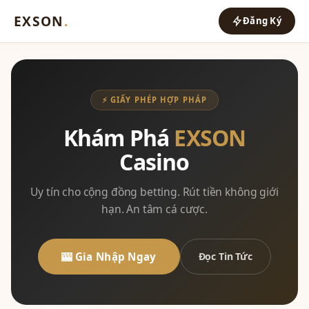
EXSON
.
Đăng Ký
⚡ GIẤY PHÉP HỢP PHÁP
Khám Phá
EXSON
Casino
Uy tín cho cộng đồng betting. Rút tiền không giới
hạn. An tâm cá cược.
🎰 Gia Nhập Ngay
Đọc Tin Tức