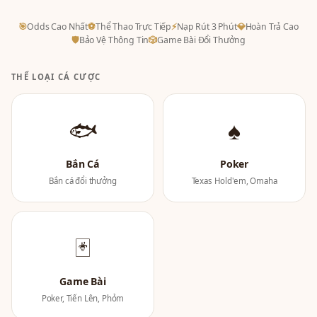
🎯
Odds Cao Nhất
⚽
Thể Thao Trực Tiếp
⚡
Nạp Rút 3 Phút
💎
Hoàn Trả Cao
🛡
Bảo Vệ Thông Tin
🎲
Game Bài Đổi Thưởng
THỂ LOẠI CÁ CƯỢC
🐟
♠
Bắn Cá
Poker
Bắn cá đổi thưởng
Texas Hold'em, Omaha
🃏
Game Bài
Poker, Tiến Lên, Phỏm