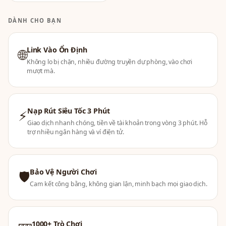
DÀNH CHO BẠN
Link Vào Ổn Định
🌐
Không lo bị chặn, nhiều đường truyền dự phòng, vào chơi
mượt mà.
Nạp Rút Siêu Tốc 3 Phút
⚡
Giao dịch nhanh chóng, tiền về tài khoản trong vòng 3 phút. Hỗ
trợ nhiều ngân hàng và ví điện tử.
Bảo Vệ Người Chơi
🛡
Cam kết công bằng, không gian lận, minh bạch mọi giao dịch.
1000+ Trò Chơi