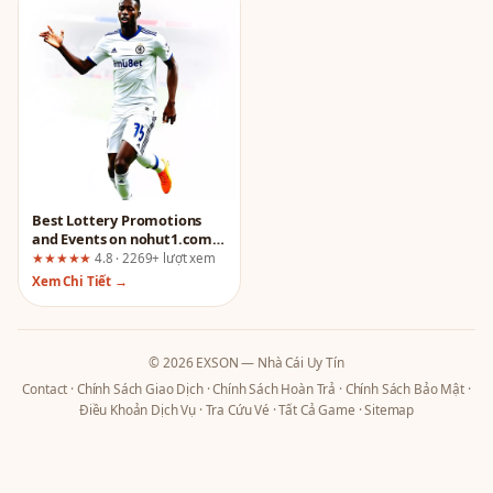
Best Lottery Promotions
and Events on nohut1.com:
A Critical Breakdown for
★★★★★
4.8 · 2269+ lượt xem
New, Regular, and Small-
Xem Chi Tiết →
Bankroll Players
© 2026 EXSON — Nhà Cái Uy Tín
Contact
·
Chính Sách Giao Dịch
·
Chính Sách Hoàn Trả
·
Chính Sách Bảo Mật
·
Điều Khoản Dịch Vụ
·
Tra Cứu Vé
·
Tất Cả Game
·
Sitemap