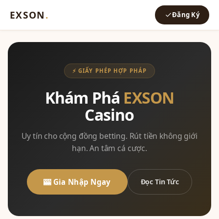
EXSON
.
Đăng Ký
⚡ GIẤY PHÉP HỢP PHÁP
Khám Phá
EXSON
Casino
Uy tín cho cộng đồng betting. Rút tiền không giới
hạn. An tâm cá cược.
🎰 Gia Nhập Ngay
Đọc Tin Tức