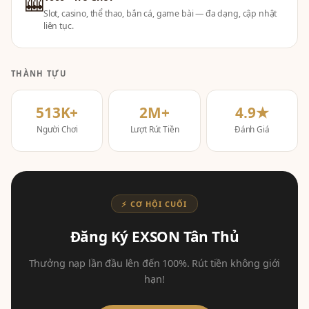
🎰
Slot, casino, thể thao, bắn cá, game bài — đa dạng, cập nhật
liên tục.
THÀNH TỰU
513K+
2M+
4.9★
Người Chơi
Lượt Rút Tiền
Đánh Giá
⚡ CƠ HỘI CUỐI
Đăng Ký EXSON Tân Thủ
Thưởng nạp lần đầu lên đến 100%. Rút tiền không giới
hạn!