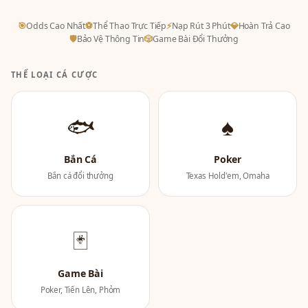
🎯
Odds Cao Nhất
⚽
Thể Thao Trực Tiếp
⚡
Nạp Rút 3 Phút
💎
Hoàn Trả Cao
🛡
Bảo Vệ Thông Tin
🎲
Game Bài Đổi Thưởng
THỂ LOẠI CÁ CƯỢC
🐟
♠
Bắn Cá
Poker
Bắn cá đổi thưởng
Texas Hold'em, Omaha
🃏
Game Bài
Poker, Tiến Lên, Phỏm