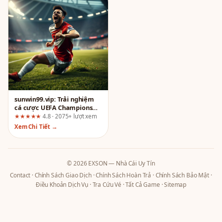
sunwin99.vip: Trải nghiệm
cá cược UEFA Champions
League dưới góc nhìn người
★★★★★
4.8 · 2075+ lượt xem
dùng lâu năm
Xem Chi Tiết →
© 2026 EXSON — Nhà Cái Uy Tín
Contact
·
Chính Sách Giao Dịch
·
Chính Sách Hoàn Trả
·
Chính Sách Bảo Mật
·
Điều Khoản Dịch Vụ
·
Tra Cứu Vé
·
Tất Cả Game
·
Sitemap