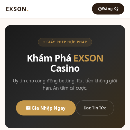
EXSON
.
Đăng Ký
⚡ GIẤY PHÉP HỢP PHÁP
Khám Phá
EXSON
Casino
Uy tín cho cộng đồng betting. Rút tiền không giới
hạn. An tâm cá cược.
🎰 Gia Nhập Ngay
Đọc Tin Tức