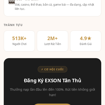
🎰
Slot, casino, thể thao, bắn cá, game bài — đa dạng, cập nhật
liên tục.
THÀNH TỰU
513K+
2M+
4.9★
Người Chơi
Lượt Rút Tiền
Đánh Giá
⚡ CƠ HỘI CUỐI
Đăng Ký EXSON Tân Thủ
Thưởng nạp lần đầu lên đến 100%. Rút tiền không giới
hạn!