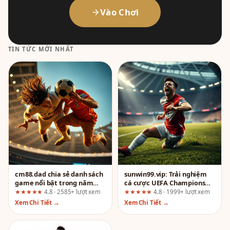
Vào Chơi
TIN TỨC MỚI NHẤT
cm88.dad chia sẻ danh sách
sunwin99.vip: Trải nghiệm
game nổi bật trong năm
cá cược UEFA Champions
2026: những điều cần kiểm
League dưới góc nhìn người
★★★★★
4.8 · 2585+ lượt xem
★★★★★
4.8 · 1999+ lượt xem
chứng trước khi tin
dùng lâu năm
Xem Chi Tiết →
Xem Chi Tiết →