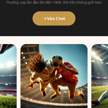
Thưởng nạp lần đầu lên đến 100%. Rút tiền không giới hạn!
Vào Chơi