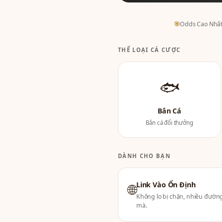
🎯
Odds Cao Nhấ
THỂ LOẠI CÁ CƯỢC
🐟
Bắn Cá
Bắn cá đổi thưởng
DÀNH CHO BẠN
Link Vào Ổn Định
🌐
Không lo bị chặn, nhiều đườn
mà.