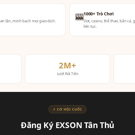
1000+ Trò Chơi
🎰
n lận, minh bạch mọi giao dịch.
Slot, casino, thể thao, bắn cá
liên tục.
2M+
Lượt Rút Tiền
⚡ CƠ HỘI CUỐI
Đăng Ký EXSON Tân Thủ