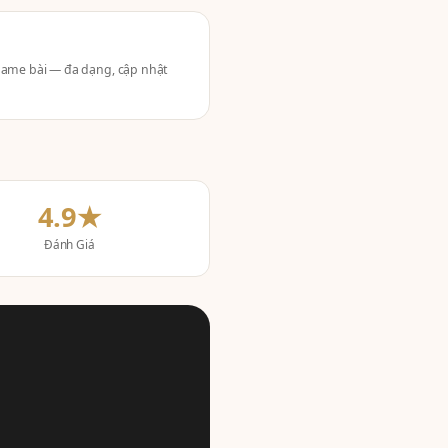
, game bài — đa dạng, cập nhật
4.9★
Đánh Giá