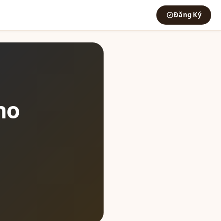
Đăng Ký
no