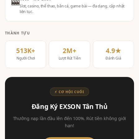
🎰
Slot, casino, thể thao, bắn cá, game bài — đa dạng, cập nhật
liên tục.
THÀNH TỰU
513K+
2M+
4.9★
Người Chơi
Lượt Rút Tiền
Đánh Giá
⚡ CƠ HỘI CUỐI
Đăng Ký EXSON Tân Thủ
Thưởng nạp lần đầu lên đến 100%. Rút tiền không giới
hạn!