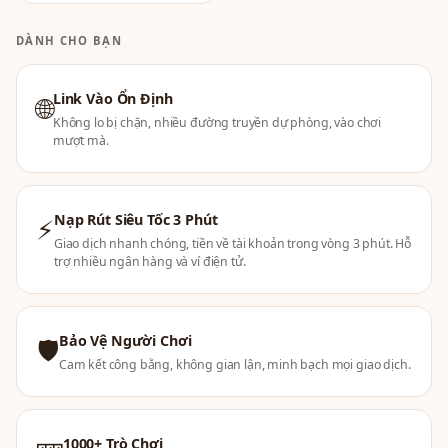
DÀNH CHO BẠN
Link Vào Ổn Định
🌐
Không lo bị chặn, nhiều đường truyền dự phòng, vào chơi
mượt mà.
Nạp Rút Siêu Tốc 3 Phút
⚡
Giao dịch nhanh chóng, tiền về tài khoản trong vòng 3 phút. Hỗ
trợ nhiều ngân hàng và ví điện tử.
Bảo Vệ Người Chơi
🛡
Cam kết công bằng, không gian lận, minh bạch mọi giao dịch.
1000+ Trò Chơi