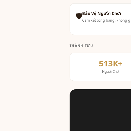
Bảo Vệ Người Chơi
🛡
Cam kết công bằng, không gia
THÀNH TỰU
513K+
Người Chơi