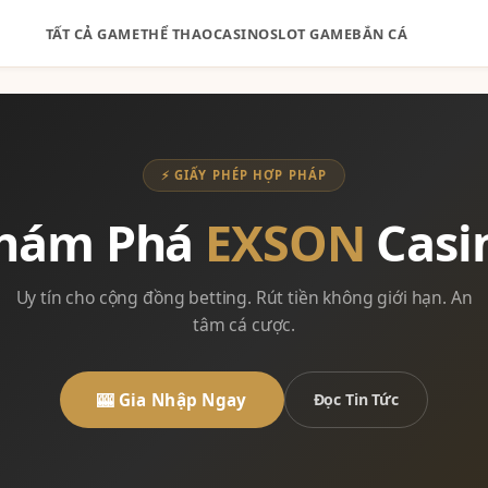
TẤT CẢ GAME
THỂ THAO
CASINO
SLOT GAME
BẮN CÁ
⚡ GIẤY PHÉP HỢP PHÁP
hám Phá
EXSON
Casi
Uy tín cho cộng đồng betting. Rút tiền không giới hạn. An
tâm cá cược.
🎰 Gia Nhập Ngay
Đọc Tin Tức