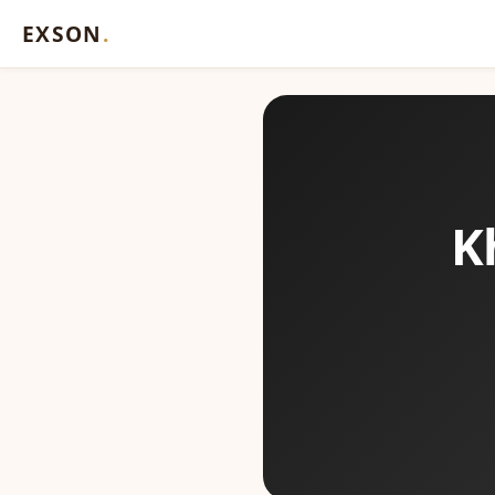
EXSON
.
K