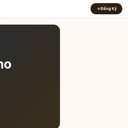
Đăng Ký
no