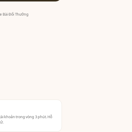
 Bài Đổi Thưởng
tài khoản trong vòng 3 phút. Hỗ
tử.