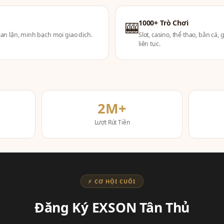
1000+ Trò Chơi
🎰
n lận, minh bạch mọi giao dịch.
Slot, casino, thể thao, bắn cá
liên tục.
2M+
Lượt Rút Tiền
⚡ CƠ HỘI CUỐI
Đăng Ký EXSON Tân Thủ