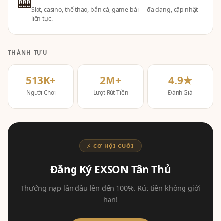
🎰
Slot, casino, thể thao, bắn cá, game bài — đa dạng, cập nhật
liên tục.
THÀNH TỰU
513K+
2M+
4.9★
Người Chơi
Lượt Rút Tiền
Đánh Giá
⚡ CƠ HỘI CUỐI
Đăng Ký EXSON Tân Thủ
Thưởng nạp lần đầu lên đến 100%. Rút tiền không giới
hạn!