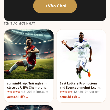
Vào Chơi
TIN TỨC MỚI NHẤT
sunwin99.vip: Trải nghiệm
Best Lottery Promotions
cá cược UEFA Champions
and Events on nohut1.com:
League dưới góc nhìn người
A Critical Breakdown for
★★★★★
4.8 · 2031+ lượt xem
★★★★★
4.8 · 3017+ lượt xem
dùng lâu năm
New, Regular, and Small-
Xem Chi Tiết →
Xem Chi Tiết →
Bankroll Players