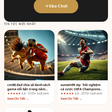
Vào Chơi
TIN TỨC MỚI NHẤT
cm88.dad chia sẻ danh sách
sunwin99.vip: Trải nghiệm
game nổi bật trong năm
cá cược UEFA Champions
2026: những điều cần kiểm
League dưới góc nhìn người
★★★★★
4.8 · 3105+ lượt xem
★★★★★
4.8 · 2070+ lượt xem
chứng trước khi tin
dùng lâu năm
Xem Chi Tiết →
Xem Chi Tiết →