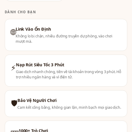
DÀNH CHO BẠN
Link Vào Ổn Định
🌐
Không lo bị chặn, nhiều đường truyền dự phòng, vào chơi
mượt mà.
Nạp Rút Siêu Tốc 3 Phút
⚡
Giao dịch nhanh chóng, tiền về tài khoản trong vòng 3 phút. Hỗ
trợ nhiều ngân hàng và ví điện tử.
Bảo Vệ Người Chơi
🛡
Cam kết công bằng, không gian lận, minh bạch mọi giao dịch.
1000+ Trò Chơi