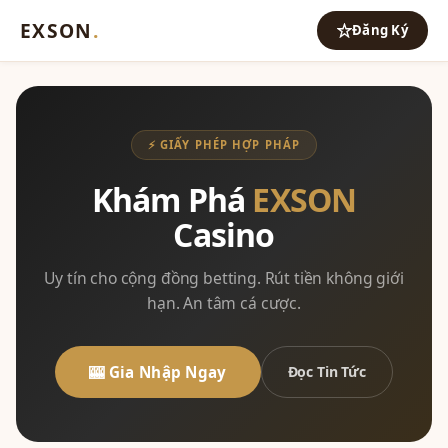
EXSON
.
Đăng Ký
⚡ GIẤY PHÉP HỢP PHÁP
Khám Phá
EXSON
Casino
Uy tín cho cộng đồng betting. Rút tiền không giới
hạn. An tâm cá cược.
🎰 Gia Nhập Ngay
Đọc Tin Tức