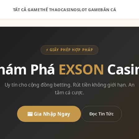
TẤT CẢ GAME
THỂ THAO
CASINO
SLOT GAME
BẮN CÁ
⚡ GIẤY PHÉP HỢP PHÁP
hám Phá
EXSON
Casi
Uy tín cho cộng đồng betting. Rút tiền không giới hạn. An
tâm cá cược.
🎰 Gia Nhập Ngay
Đọc Tin Tức