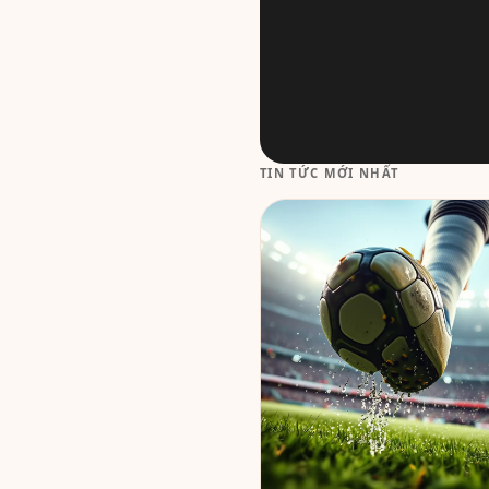
TIN TỨC MỚI NHẤT