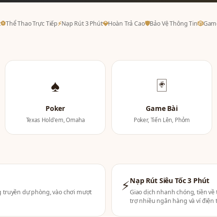
t
⚽
Thể Thao Trực Tiếp
⚡
Nạp Rút 3 Phút
💎
Hoàn Trả Cao
🛡
Bảo Vệ Thông Tin
🎲
Game
♠
🃏
Poker
Game Bài
Texas Hold'em, Omaha
Poker, Tiến Lên, Phỏm
Nạp Rút Siêu Tốc 3 Phút
⚡
g truyền dự phòng, vào chơi mượt
Giao dịch nhanh chóng, tiền về 
trợ nhiều ngân hàng và ví điện 