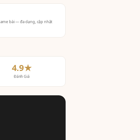
, game bài — đa dạng, cập nhật
4.9★
Đánh Giá