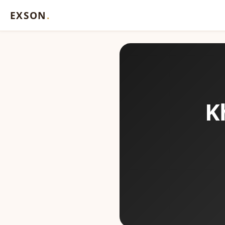
EXSON
.
K