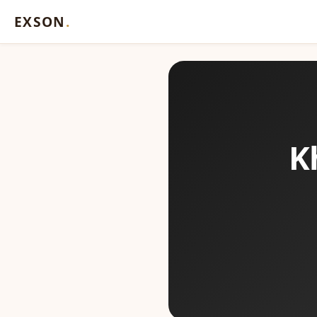
EXSON
.
K