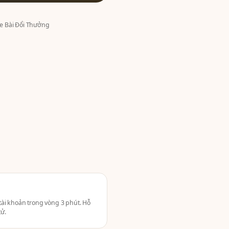
 Bài Đổi Thưởng
tài khoản trong vòng 3 phút. Hỗ
tử.