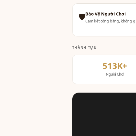
Bảo Vệ Người Chơi
🛡
Cam kết công bằng, không gia
THÀNH TỰU
513K+
Người Chơi