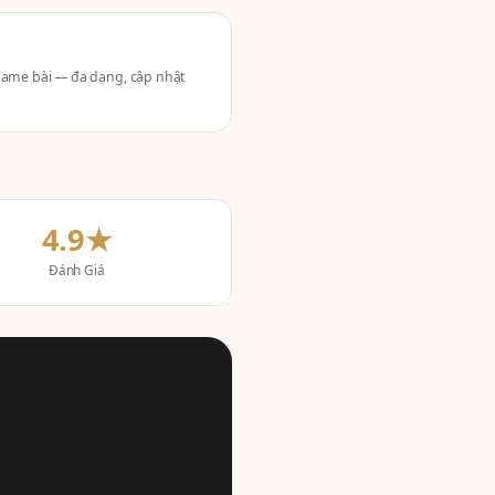
, game bài — đa dạng, cập nhật
4.9★
Đánh Giá