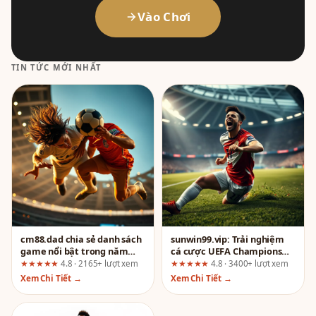
Vào Chơi
TIN TỨC MỚI NHẤT
cm88.dad chia sẻ danh sách
sunwin99.vip: Trải nghiệm
game nổi bật trong năm
cá cược UEFA Champions
2026: những điều cần kiểm
League dưới góc nhìn người
★★★★★
4.8 · 2165+ lượt xem
★★★★★
4.8 · 3400+ lượt xem
chứng trước khi tin
dùng lâu năm
Xem Chi Tiết →
Xem Chi Tiết →