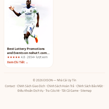
Best Lottery Promotions
and Events on nohut1.com:
A Critical Breakdown for
★★★★★
4.8 · 2654+ lượt xem
New, Regular, and Small-
Xem Chi Tiết →
Bankroll Players
© 2026 EXSON — Nhà Cái Uy Tín
Contact
·
Chính Sách Giao Dịch
·
Chính Sách Hoàn Trả
·
Chính Sách Bảo Mật
·
Điều Khoản Dịch Vụ
·
Tra Cứu Vé
·
Tất Cả Game
·
Sitemap