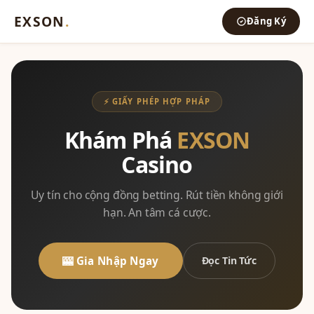
EXSON
.
Đăng Ký
⚡ GIẤY PHÉP HỢP PHÁP
Khám Phá
EXSON
Casino
Uy tín cho cộng đồng betting. Rút tiền không giới
hạn. An tâm cá cược.
🎰 Gia Nhập Ngay
Đọc Tin Tức