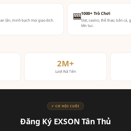
1000+ Trò Chơi
🎰
n lận, minh bạch mọi giao dịch.
Slot, casino, thể thao, bắn cá
liên tục.
2M+
Lượt Rút Tiền
⚡ CƠ HỘI CUỐI
Đăng Ký EXSON Tân Thủ