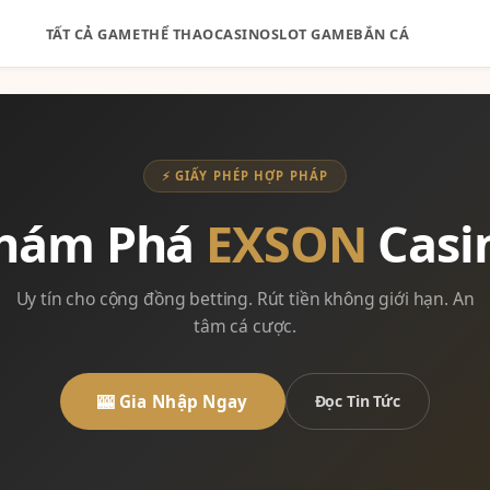
TẤT CẢ GAME
THỂ THAO
CASINO
SLOT GAME
BẮN CÁ
⚡ GIẤY PHÉP HỢP PHÁP
hám Phá
EXSON
Casi
Uy tín cho cộng đồng betting. Rút tiền không giới hạn. An
tâm cá cược.
🎰 Gia Nhập Ngay
Đọc Tin Tức