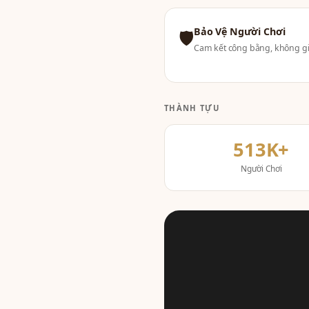
Bảo Vệ Người Chơi
🛡
Cam kết công bằng, không gia
THÀNH TỰU
513K+
Người Chơi