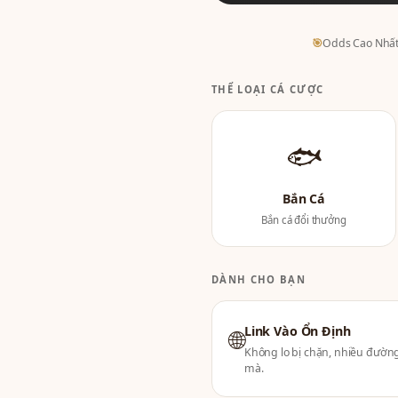
🎯
Odds Cao Nhấ
THỂ LOẠI CÁ CƯỢC
🐟
Bắn Cá
Bắn cá đổi thưởng
DÀNH CHO BẠN
Link Vào Ổn Định
🌐
Không lo bị chặn, nhiều đườn
mà.