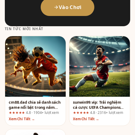
Vào Chơi
TIN TỨC MỚI NHẤT
cm88.dad chia sẻ danh sách
sunwin99.vip: Trải nghiệm
game nổi bật trong năm
cá cược UEFA Champions
2026: những điều cần kiểm
League dưới góc nhìn người
★★★★★
4.8 · 1904+ lượt xem
★★★★★
4.8 · 2316+ lượt xem
chứng trước khi tin
dùng lâu năm
Xem Chi Tiết →
Xem Chi Tiết →