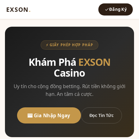
EXSON
.
Đăng Ký
⚡ GIẤY PHÉP HỢP PHÁP
Khám Phá
EXSON
Casino
Uy tín cho cộng đồng betting. Rút tiền không giới
hạn. An tâm cá cược.
🎰 Gia Nhập Ngay
Đọc Tin Tức