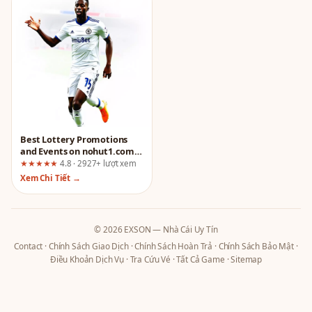
Best Lottery Promotions
and Events on nohut1.com:
A Critical Breakdown for
★★★★★
4.8 · 2927+ lượt xem
New, Regular, and Small-
Xem Chi Tiết →
Bankroll Players
© 2026 EXSON — Nhà Cái Uy Tín
Contact
·
Chính Sách Giao Dịch
·
Chính Sách Hoàn Trả
·
Chính Sách Bảo Mật
·
Điều Khoản Dịch Vụ
·
Tra Cứu Vé
·
Tất Cả Game
·
Sitemap