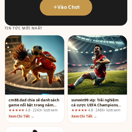
Vào Chơi
TIN TỨC MỚI NHẤT
cm88.dad chia sẻ danh sách
sunwin99.vip: Trải nghiệm
game nổi bật trong năm
cá cược UEFA Champions
2026: những điều cần kiểm
League dưới góc nhìn người
★★★★★
4.8 · 2243+ lượt xem
★★★★★
4.8 · 2486+ lượt xem
chứng trước khi tin
dùng lâu năm
Xem Chi Tiết →
Xem Chi Tiết →