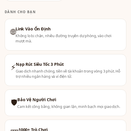
DÀNH CHO BẠN
Link Vào Ổn Định
🌐
Không lo bị chặn, nhiều đường truyền dự phòng, vào chơi
mượt mà.
Nạp Rút Siêu Tốc 3 Phút
⚡
Giao dịch nhanh chóng, tiền về tài khoản trong vòng 3 phút. Hỗ
trợ nhiều ngân hàng và ví điện tử.
Bảo Vệ Người Chơi
🛡
Cam kết công bằng, không gian lận, minh bạch mọi giao dịch.
1000+ Trò Chơi