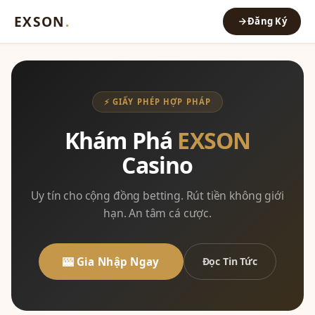
EXSON
.
Đăng Ký
⚡ GIẤY PHÉP HỢP PHÁP
Khám Phá
EXSON
Casino
Uy tín cho cộng đồng betting. Rút tiền không giới
hạn. An tâm cá cược.
🎰 Gia Nhập Ngay
Đọc Tin Tức