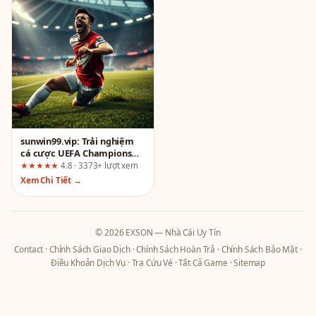
sunwin99.vip: Trải nghiệm
cá cược UEFA Champions
League dưới góc nhìn người
★★★★★
4.8 · 3373+ lượt xem
dùng lâu năm
Xem Chi Tiết →
© 2026 EXSON — Nhà Cái Uy Tín
Contact
·
Chính Sách Giao Dịch
·
Chính Sách Hoàn Trả
·
Chính Sách Bảo Mật
·
Điều Khoản Dịch Vụ
·
Tra Cứu Vé
·
Tất Cả Game
·
Sitemap