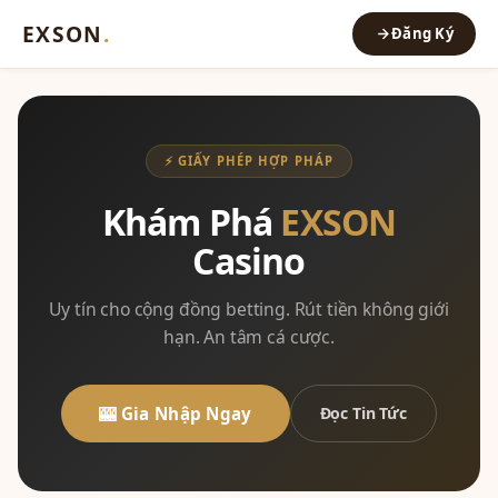
EXSON
.
Đăng Ký
⚡ GIẤY PHÉP HỢP PHÁP
Khám Phá
EXSON
Casino
Uy tín cho cộng đồng betting. Rút tiền không giới
hạn. An tâm cá cược.
🎰 Gia Nhập Ngay
Đọc Tin Tức