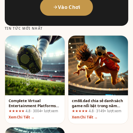
Vào Chơi
TIN TỨC MỚI NHẤT
Complete Virtual
cm88.dad chia sẻ danh sách
Entertainment Platforms
game nổi bật trong năm
with cm88.dad: A User
2026: những điều cần kiểm
★★★★★
4.8 · 3004+ lượt xem
★★★★★
4.8 · 3149+ lượt xem
Experience Audit
chứng trước khi tin
Xem Chi Tiết →
Xem Chi Tiết →