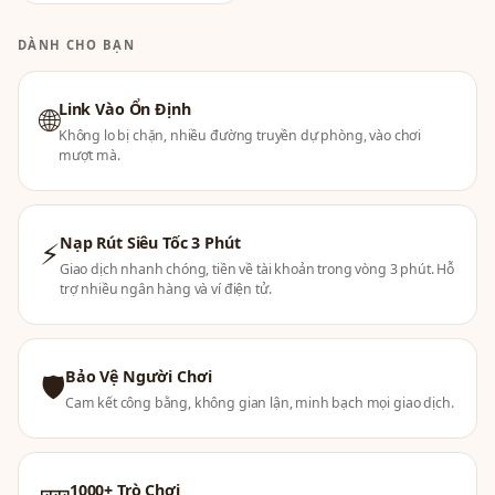
DÀNH CHO BẠN
Link Vào Ổn Định
🌐
Không lo bị chặn, nhiều đường truyền dự phòng, vào chơi
mượt mà.
Nạp Rút Siêu Tốc 3 Phút
⚡
Giao dịch nhanh chóng, tiền về tài khoản trong vòng 3 phút. Hỗ
trợ nhiều ngân hàng và ví điện tử.
Bảo Vệ Người Chơi
🛡
Cam kết công bằng, không gian lận, minh bạch mọi giao dịch.
1000+ Trò Chơi