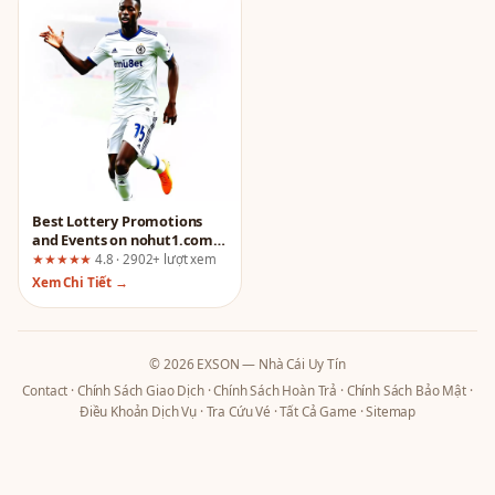
Best Lottery Promotions
and Events on nohut1.com:
A Critical Breakdown for
★★★★★
4.8 · 2902+ lượt xem
New, Regular, and Small-
Xem Chi Tiết →
Bankroll Players
© 2026 EXSON — Nhà Cái Uy Tín
Contact
·
Chính Sách Giao Dịch
·
Chính Sách Hoàn Trả
·
Chính Sách Bảo Mật
·
Điều Khoản Dịch Vụ
·
Tra Cứu Vé
·
Tất Cả Game
·
Sitemap