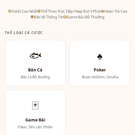
🎯
Odds Cao Nhất
⚽
Thể Thao Trực Tiếp
⚡
Nạp Rút 3 Phút
💎
Hoàn Trả Cao
🛡
Bảo Vệ Thông Tin
🎲
Game Bài Đổi Thưởng
THỂ LOẠI CÁ CƯỢC
🐟
♠
Bắn Cá
Poker
Bắn cá đổi thưởng
Texas Hold'em, Omaha
🃏
Game Bài
Poker, Tiến Lên, Phỏm